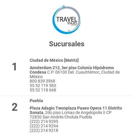
Sucursales
Ciudad de México [Matriz]
1
Amsterdam 212, 3er piso Colonia Hipódromo
Condesa
C.P. 06100 Del. Cuauhtémoc, Ciudad de
México
800 839 3968
55 52 119 583
55 52 118 668
Puebla
2
Plaza Adagio Twonplaza Paseo Opera 11 Distrito
Sonata
, 2do piso Lomas de Angelopolis II CP
72830 San Andrés Cholula Puebla
(222) 214 9295
(222) 214 9294
(222) 214 9218