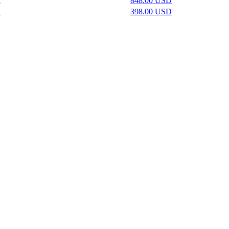
a
848.00 USD
a
398.00 USD