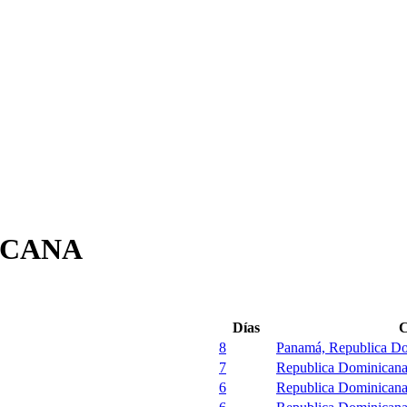
ICANA
Días
C
8
Panamá, Republica D
7
Republica Dominican
6
Republica Dominican