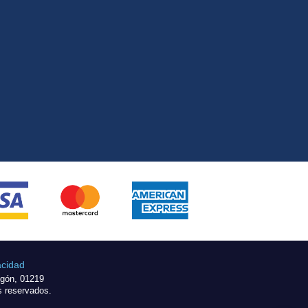
acidad
egón, 01219
s reservados.