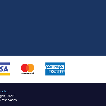
acidad
egón, 01219
s reservados.