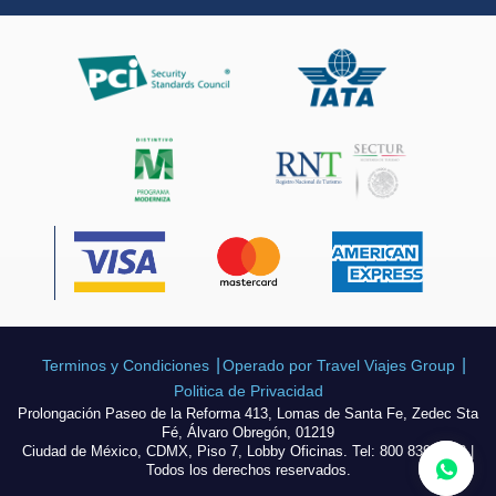
Terminos y Condiciones
Operado por Travel Viajes Group
Politica de Privacidad
Prolongación Paseo de la Reforma 413, Lomas de Santa Fe, Zedec Sta
Fé, Álvaro Obregón, 01219
Ciudad de México, CDMX, Piso 7, Lobby Oficinas. Tel: 800 839 3968 |
Todos los derechos reservados.