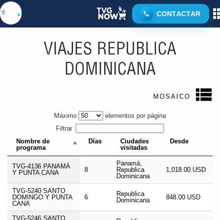
CONTACTAR
CARIBE
REPUBLICA DOMINICANA
VIAJES REPUBLICA
DOMINICANA
MOSAICO
Máximo
elementos por página
Filtrar
Nombre de
Días
Ciudades
Desde
programa
visitadas
Panamá,
TVG-4136 PANAMÁ
8
Republica
1,018.00 USD
Y PUNTA CANA
Dominicana
TVG-5240 SANTO
Republica
DOMINGO Y PUNTA
6
848.00 USD
Dominicana
CANA
TVG-5246 SANTO