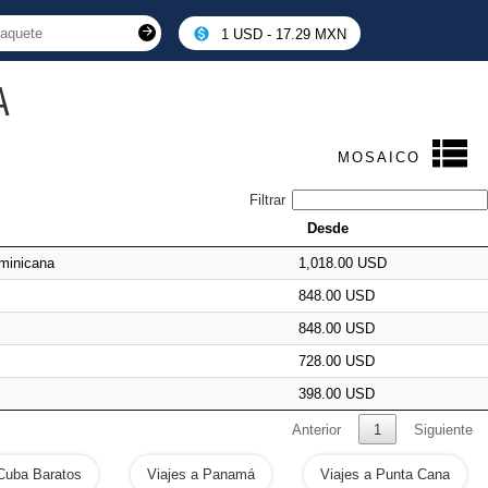
1 USD - 17.29 MXN
A
MOSAICO
Filtrar
Desde
minicana
1,018.00 USD
848.00 USD
848.00 USD
728.00 USD
398.00 USD
Anterior
1
Siguiente
 Cuba Baratos
Viajes a Panamá
Viajes a Punta Cana